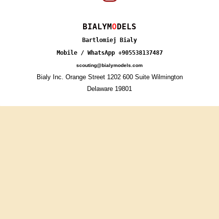
BIALYM
O
DELS
Bartlomiej Bialy
Mobile / WhatsApp +905538137487
scouting@bialymodels.com
Bialy Inc. Orange Street 1202 600 Suite Wilmington
Delaware 19801