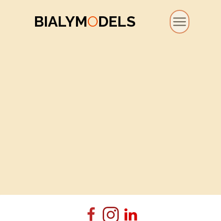
BIALYM
O
DELS